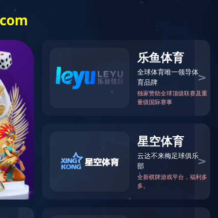
关于我们
半岛.体育(bandao.tiyu)官方网站
印刷案例