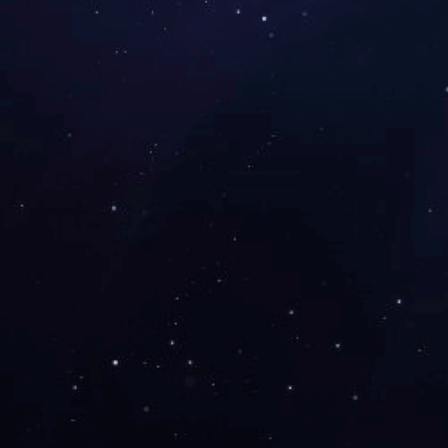
乐竞官网
|
世界杯官方网页版
|
中欧官方端网站登录入口
|
MK网
|
江南手