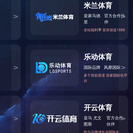
新闻动态
半岛.体育(bandao.tiyu)官方网站
色彩控制